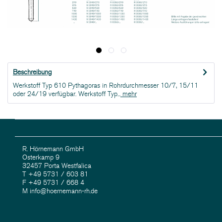
Beschreibung
Werkstoff Typ 610 Pythagoras in Rohrdurchmesser 10/7, 15/11
oder 24/19 verfügbar. Werkstoff Typ...
mehr
R. Hörnemann GmbH
Osterkamp 9
32457 Porta Westfalica
T +49 5731 / 603 81
F +49 5731 / 668 4
M info@hoernemann-rh.de