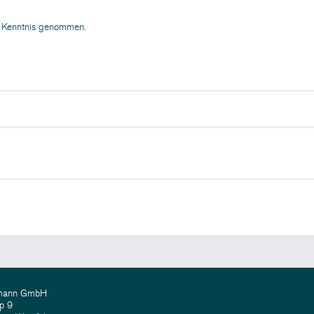
 Kenntnis genommen.
emann GmbH
p 9