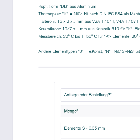
Kopf: Form "DB" aus Aluminium
Thermopaar: "K" = NiCr.-Ni nach DIN IEC 584 als Mant
Halterohr: 15 x 2 x ... mm aus V2A 1.4541, V4A 1.4571
Keramikrohr: 10/7 x .... mm aus Keramik 610 für "K“- E
Messbereich: 20° C bis 1150° C für "K“- Elemente; 20° 
Andere Elementtypen "J"=Fe.Konst., "N"=NiCrSi-NiSi bit